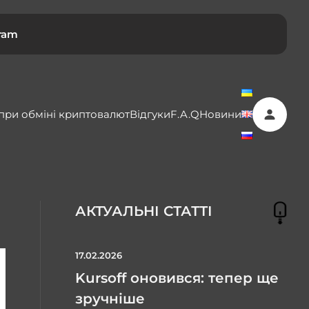
ram
 при обміні криптовалют
Відгуки
F.A.Q
Новини
АКТУАЛЬНІ СТАТТІ
17.02.2026
Kursoff оновився: тепер ще
зручніше