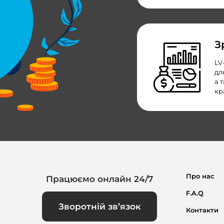
З
LV
дл
а 
кр
Про нас
Працюємо онлайн 24/7
F.A.Q
Зворотній зв’язок
Контакти