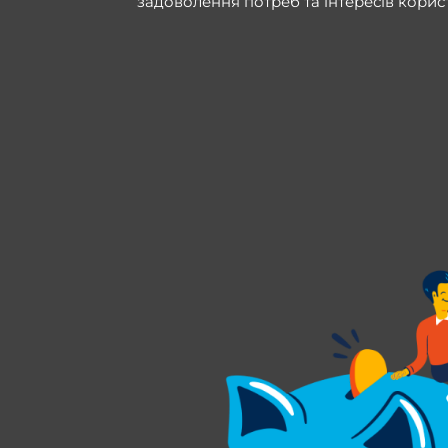
задоволення потреб та інтересів корист