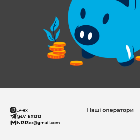
Наші оператори
Lv-ex
@LV_EX1313
lv1313ex@gmail.com