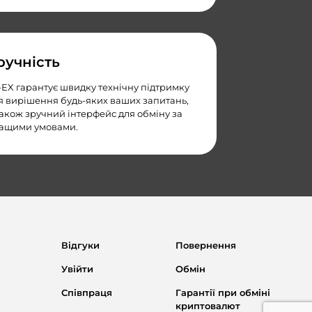
ручність
-EX гарантує швидку технічну підтримку
я вирішення будь-яких ваших запитань,
також зручний інтерфейс для обміну за
ащими умовами.
Відгуки
Повернення
Увійти
Обмін
Співпраця
Гарантії при обміні
криптовалют