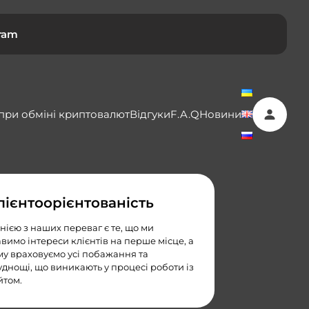
ram
 при обміні криптовалют
Відгуки
F.A.Q
Новини
лієнтоорієнтованість
нією з наших переваг є те, що ми
авимо інтереси клієнтів на перше місце, а
му враховуємо усі побажання та
уднощі, що виникають у процесі роботи із
йтом.