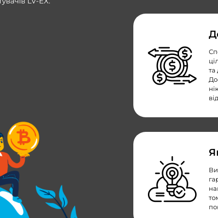
увачів LV-EX.
Д
Сп
ці
та
До
ні
ві
Я
Ви
га
на
то
по