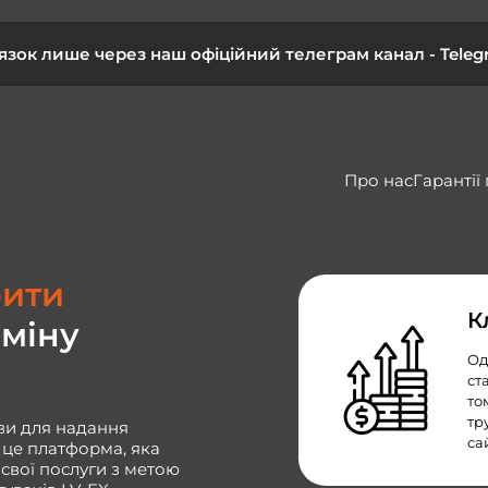
’язок лише через наш офіційний телеграм канал -
Teleg
Про нас
Гарантії
рити
К
міну
Од
ст
то
тр
ви для надання
са
 це платформа, яка
свої послуги з метою