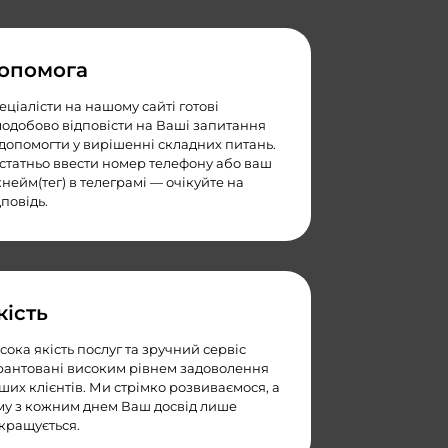
опомога
еціалісти на нашому сайті готові
лодобово відповісти на Ваші запитання
 допомогти у вирішенні складних питань.
статньо ввести номер телефону або ваш
кнейм(тег) в телеграмі — очікуйте на
дповідь.
кість
сока якість послуг та зручний сервіс
рантовані високим рівнем задоволення
ших клієнтів. Ми стрімко розвиваємося, а
му з кожним днем Ваш досвід лише
кращується.