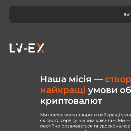
Зв
Наша місія —
cтво
найкращі
умови об
криптовалют
Ми стараємося створити найкращі умо
якісного сервісу нашим клієнтам. Ми —
постійно розвивається та удосконалює 