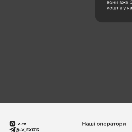
вони вже б
коштів у ка
Наші оператори
Lv-ex
@LV_EX1313