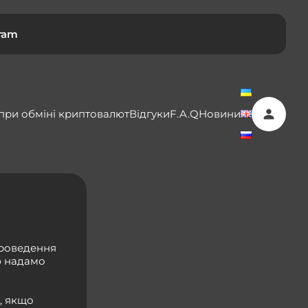
ram
 при обміні криптовалют
Відгуки
F.A.Q
Новини
проведення
тю надамо
, якщо