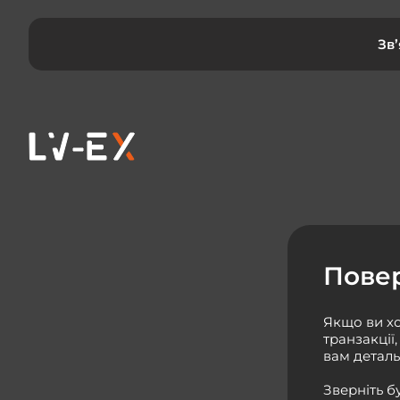
Зв
Пове
Якщо ви хо
транзакції
вам детал
Зверніть б