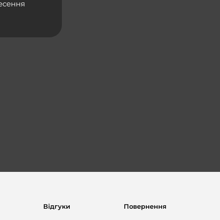
несення
Відгуки
Повернення