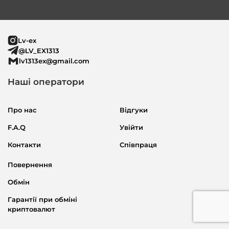
Lv-ex
@LV_EX1313
lv1313ex@gmail.com
Наші оператори
Про нас
Відгуки
F.A.Q
Увійти
Контакти
Співпраця
Повернення
Обмін
Гарантії при обміні
криптовалют